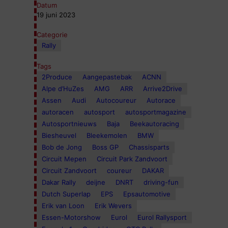
Datum
19 juni 2023
Categorie
Rally
Tags
2Produce
Aangepastebak
ACNN
Alpe d’HuZes
AMG
ARR
Arrive2Drive
Assen
Audi
Autocoureur
Autorace
autoracen
autosport
autosportmagazine
Autosportnieuws
Baja
Beekautoracing
Biesheuvel
Bleekemolen
BMW
Bob de Jong
Boss GP
Chassisparts
Circuit Mepen
Circuit Park Zandvoort
Circuit Zandvoort
coureur
DAKAR
Dakar Rally
deijne
DNRT
driving-fun
Dutch Superlap
EPS
Epsautomotive
Erik van Loon
Erik Wevers
Essen-Motorshow
Eurol
Eurol Rallysport