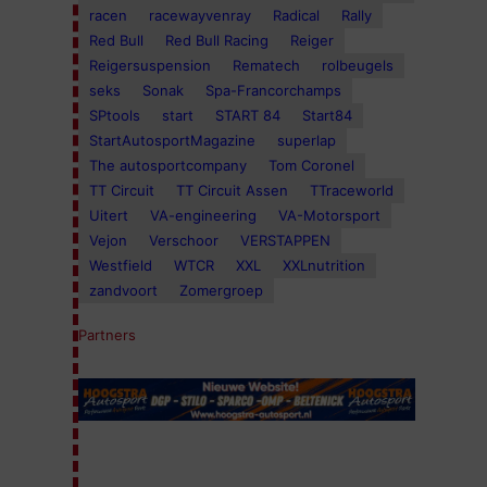
racen
racewayvenray
Radical
Rally
Red Bull
Red Bull Racing
Reiger
Reigersuspension
Rematech
rolbeugels
seks
Sonak
Spa-Francorchamps
SPtools
start
START 84
Start84
StartAutosportMagazine
superlap
The autosportcompany
Tom Coronel
TT Circuit
TT Circuit Assen
TTraceworld
Uitert
VA-engineering
VA-Motorsport
Vejon
Verschoor
VERSTAPPEN
Westfield
WTCR
XXL
XXLnutrition
zandvoort
Zomergroep
Partners