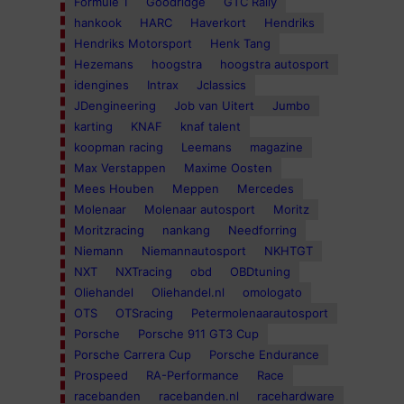
Formule 1
Goodridge
GTC Rally
hankook
HARC
Haverkort
Hendriks
Hendriks Motorsport
Henk Tang
Hezemans
hoogstra
hoogstra autosport
idengines
Intrax
Jclassics
JDengineering
Job van Uitert
Jumbo
karting
KNAF
knaf talent
koopman racing
Leemans
magazine
Max Verstappen
Maxime Oosten
Mees Houben
Meppen
Mercedes
Molenaar
Molenaar autosport
Moritz
Moritzracing
nankang
Needforring
Niemann
Niemannautosport
NKHTGT
NXT
NXTracing
obd
OBDtuning
Oliehandel
Oliehandel.nl
omologato
OTS
OTSracing
Petermolenaarautosport
Porsche
Porsche 911 GT3 Cup
Porsche Carrera Cup
Porsche Endurance
Prospeed
RA-Performance
Race
racebanden
racebanden.nl
racehardware