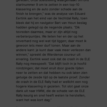
startnummer 9 om te zetten in een top-10
klassering en de auto zonder schade aan de
finish te brengen,” was de analyse van Eduard
Eertink aan het eind van de Vechtdal Rally, toen
bleek dat hij en navigator Bart van Heun beslag
hadden gelegd op de negende plaats. “Dik
tevreden daarmee, maar er zijn altijd nog
verbeterpuntjes. We lieten her en der op het
onverhard nog wel wat tijd liggen; daar moet ik
gewoon iets meer durf tonen. Maar aan de
andere kant: je kunt daar vaak meer verliezen dan
winnen,” spreekt de Wierdense coureur uit
ervaring. Eertink weet ook dat de crash in de ELE
Rally nog meespeelt: “Dat blijft toch in je hoofd
rondzingen; dat moet eruit door goede tijden
neer te zetten en dat hebben nu ook laten zien
getuige de zesde tijd op de laatste proef. Zonder
de crash in de ELE Rally had er wellicht een nog
hogere klassering in gezeten. Tot slot gaat onze
dank uit naar HWM, die de schade van de ELE
Rally keurig en snel heeft weten te herstellen,
want het was kort dag.”