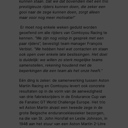
kunnen staan. Dat we dat bovendien met een trio
prestigieuze rijders kunnen doen, die zeker een
gooi naar de zege kunnen doen, zorgt alleen
maar voor nog meer motivatie!”
Er moet nog enkele weken geduld worden
geoefend om alle rijders van Comtoyou Racing te
kennen.
“We zijn nog volop in gesprek met een
paar rijders”,
bevestigt team manager François
Verbist.
“We hebben heel wat contacten en staan
ook open over enkele late beslissingen. Het doel
is duidelijk: we willen zo sterk mogelijke teams
samenstellen, rekening houdend met de
beperkingen die een team als het onze heeft.”
Eén ding is zeker: de samenwerking tussen Aston
Martin Racing en Comtoyou levert ook concrete
resultaten op in de vorm van de aanwezigheid
van drie fabrieksrijders in de Endurance Cup van
de Fanatec GT World Challenge Europe. Het trio
wil Aston Martin alvast een tweede zege in de
grote Belgische enduranceklassieker bezorgen,
na die van St. John Horsfall en Leslie Johnson, in
1948 aan het stuur van een Aston Martin 2-Litre