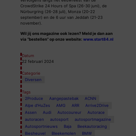
vervolgens langs het eeuwfeest van de
CrowdStrike 24 Hours of Spa (26-30 juni), de
Nürburgring (26-28 juli), Monza (20-22
september) en de 6 uur van Jeddah (21-23
november).
Wil jij ons magazine ook lezen? Meld je dan aan
via “bestellen” op onze website:
www.start84.nl
Datum
22 februari 2024
Categorie
Diversen
Tags
2Produce
Aangepastebak
ACNN
Alpe d’HuZes
AMG
ARR
Arrive2Drive
Assen
Audi
Autocoureur
Autorace
autoracen
autosport
autosportmagazine
Autosportnieuws
Baja
Beekautoracing
Biesheuvel
Bleekemolen
BMW