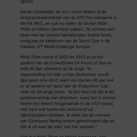
Sports.
Eerder behaalden ze voor Aston Martin al de
endurancewereldtitel van de GTE Pro-categorie in
de FIA WEC, en ook nu rijden de Denen Nicki
Thiim en Marco Sørensen samen. Ze vormen een
team met de nieuwe fabrieksrijder Mattia Drudi,
vorig jaar de kampioen van de Sprint Cup in de
Fanatec GT World Challenge Europe.
Nicki Thiim stond in 2021 en 2023 al op het
podium van de CrowdStrike 24 Hours of Spa en
mikt dit jaar uiteraard op de zege.
“In
tegenstelling tot mijn vorige deelnames wordt
Spa geen one-shot, want we starten dit jaar ook
in de andere vijf races van de Endurance Cup”,
stelt de 34-jarige Deen.
“Ik ben heel blij dat ik dit
kampioenschap kan afwerken, want het is zonder
twijfel het meest hoogstaande in de GT3-racerij,
met heel wat teams die uitsluitend uit
fabrieksrijders bestaan. Ik merk dat de mensen
van Comtoyou Racing enorm gemotiveerd zijn en
kijk al uit naar de start van het seizoen.”