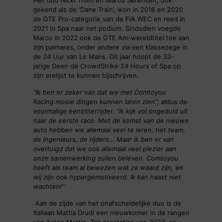
Het duo Nicki Thiim en Marco Sørensen, ook
gekend als de ‘Dane Train’, won in 2016 en 2020
de GTE Pro-categorie van de FIA WEC en reed in
2021 in Spa naar het podium. Sindsdien voegde
Marco in 2022 ook de GTE Am-wereldtitel toe aan
zijn palmares, onder andere via een klassezege in
de 24 Uur van Le Mans. Dit jaar hoopt de 33-
jarige Deen de CrowdStrike 24 Hours of Spa op
zijn erelijst te kunnen bijschrijven.
“Ik ben er zeker van dat we met Comtoyou
Racing mooie dingen kunnen laten zien”,
aldus de
voormalige eenzitterrijder.
“Ik kijk vol ongeduld uit
naar de eerste race. Met de komst van de nieuwe
auto hebben we allemaal veel te leren: het team,
de ingenieurs, de rijders… Maar ik ben er van
overtuigd dat we ook allemaal veel plezier aan
onze samenwerking zullen beleven. Comtoyou
heeft als team al bewezen wat ze waard zijn, en
wij zijn ook hypergemotiveerd. Ik kan haast niet
wachten!”
Aan de zijde van het onafscheidelijke duo is de
Italiaan Mattia Drudi een nieuwkomer in de rangen