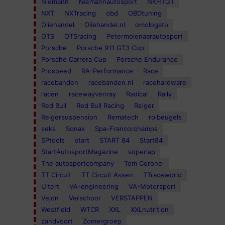
Niemann
Niemannautosport
NKHTGT
NXT
NXTracing
obd
OBDtuning
Oliehandel
Oliehandel.nl
omologato
OTS
OTSracing
Petermolenaarautosport
Porsche
Porsche 911 GT3 Cup
Porsche Carrera Cup
Porsche Endurance
Prospeed
RA-Performance
Race
racebanden
racebanden.nl
racehardware
racen
racewayvenray
Radical
Rally
Red Bull
Red Bull Racing
Reiger
Reigersuspension
Rematech
rolbeugels
seks
Sonak
Spa-Francorchamps
SPtools
start
START 84
Start84
StartAutosportMagazine
superlap
The autosportcompany
Tom Coronel
TT Circuit
TT Circuit Assen
TTraceworld
Uitert
VA-engineering
VA-Motorsport
Vejon
Verschoor
VERSTAPPEN
Westfield
WTCR
XXL
XXLnutrition
zandvoort
Zomergroep