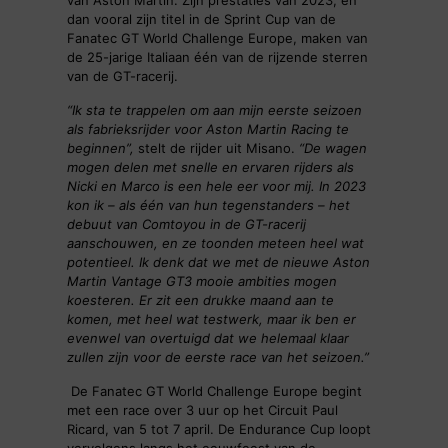
van Aston Martin. Zijn prestaties van 2023, en
dan vooral zijn titel in de Sprint Cup van de
Fanatec GT World Challenge Europe, maken van
de 25-jarige Italiaan één van de rijzende sterren
van de GT-racerij.
“Ik sta te trappelen om aan mijn eerste seizoen
als fabrieksrijder voor Aston Martin Racing te
beginnen”,
stelt de rijder uit Misano.
“De wagen
mogen delen met snelle en ervaren rijders als
Nicki en Marco is een hele eer voor mij. In 2023
kon ik – als één van hun tegenstanders – het
debuut van Comtoyou in de GT-racerij
aanschouwen, en ze toonden meteen heel wat
potentieel. Ik denk dat we met de nieuwe Aston
Martin Vantage GT3 mooie ambities mogen
koesteren. Er zit een drukke maand aan te
komen, met heel wat testwerk, maar ik ben er
evenwel van overtuigd dat we helemaal klaar
zullen zijn voor de eerste race van het seizoen.”
De Fanatec GT World Challenge Europe begint
met een race over 3 uur op het Circuit Paul
Ricard, van 5 tot 7 april. De Endurance Cup loopt