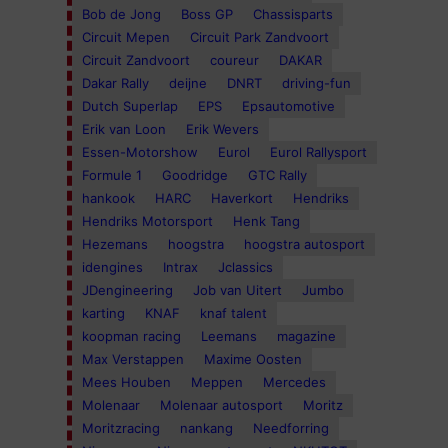
Bob de Jong
Boss GP
Chassisparts
Circuit Mepen
Circuit Park Zandvoort
Circuit Zandvoort
coureur
DAKAR
Dakar Rally
deijne
DNRT
driving-fun
Dutch Superlap
EPS
Epsautomotive
Erik van Loon
Erik Wevers
Essen-Motorshow
Eurol
Eurol Rallysport
Formule 1
Goodridge
GTC Rally
hankook
HARC
Haverkort
Hendriks
Hendriks Motorsport
Henk Tang
Hezemans
hoogstra
hoogstra autosport
idengines
Intrax
Jclassics
JDengineering
Job van Uitert
Jumbo
karting
KNAF
knaf talent
koopman racing
Leemans
magazine
Max Verstappen
Maxime Oosten
Mees Houben
Meppen
Mercedes
Molenaar
Molenaar autosport
Moritz
Moritzracing
nankang
Needforring