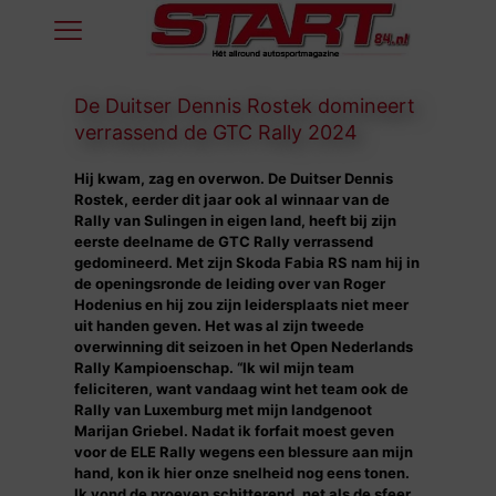
De Duitser Dennis Rostek domineert
verrassend de GTC Rally 2024
Hij kwam, zag en overwon. De Duitser Dennis
Rostek, eerder dit jaar ook al winnaar van de
Rally van Sulingen in eigen land, heeft bij zijn
eerste deelname de GTC Rally verrassend
gedomineerd. Met zijn Skoda Fabia RS nam hij in
de openingsronde de leiding over van Roger
Hodenius en hij zou zijn leidersplaats niet meer
uit handen geven. Het was al zijn tweede
overwinning dit seizoen in het Open Nederlands
Rally Kampioenschap.
“Ik wil mijn team
feliciteren, want vandaag wint het team ook de
Rally van Luxemburg met mijn landgenoot
Marijan Griebel. Nadat ik forfait moest geven
voor de ELE Rally wegens een blessure aan mijn
hand, kon ik hier onze snelheid nog eens tonen.
Ik vond de proeven schitterend, net als de sfeer.