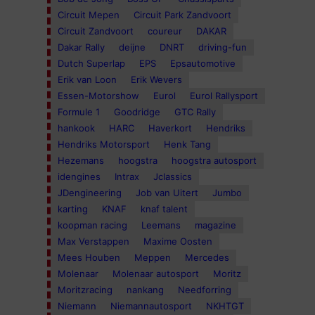
Circuit Mepen
Circuit Park Zandvoort
Circuit Zandvoort
coureur
DAKAR
Dakar Rally
deijne
DNRT
driving-fun
Dutch Superlap
EPS
Epsautomotive
Erik van Loon
Erik Wevers
Essen-Motorshow
Eurol
Eurol Rallysport
Formule 1
Goodridge
GTC Rally
hankook
HARC
Haverkort
Hendriks
Hendriks Motorsport
Henk Tang
Hezemans
hoogstra
hoogstra autosport
idengines
Intrax
Jclassics
JDengineering
Job van Uitert
Jumbo
karting
KNAF
knaf talent
koopman racing
Leemans
magazine
Max Verstappen
Maxime Oosten
Mees Houben
Meppen
Mercedes
Molenaar
Molenaar autosport
Moritz
Moritzracing
nankang
Needforring
Niemann
Niemannautosport
NKHTGT