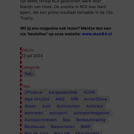
zijn BMW, terwijl RC4 gewonnen werd door
Martijn van Hoek. De snelste in RC5 was Nard
Ippen, die een prima resultaat behaalde in de Clio
Trophy.
Wil jij ons magazine ook lezen? Meld je dan aan
via “bestellen” op onze website:
www.start84.nl
Datum
13 juli 2024
Categorie
Rally
Tags
2Produce
Aangepastebak
ACNN
Alpe d’HuZes
AMG
ARR
Arrive2Drive
Assen
Audi
Autocoureur
Autorace
autoracen
autosport
autosportmagazine
Autosportnieuws
Baja
Beekautoracing
Biesheuvel
Bleekemolen
BMW
Bob de Jong
Boss GP
Chassisparts