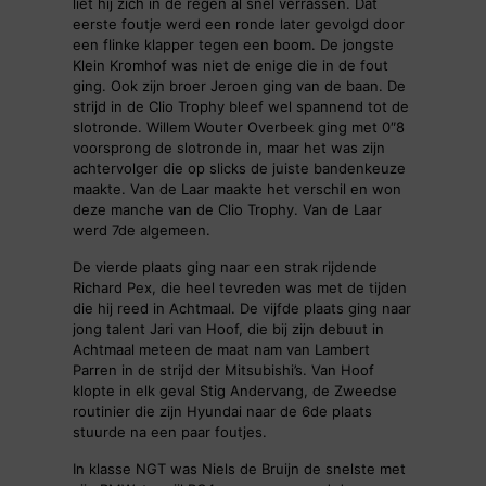
liet hij zich in de regen al snel verrassen. Dat
eerste foutje werd een ronde later gevolgd door
een flinke klapper tegen een boom. De jongste
Klein Kromhof was niet de enige die in de fout
ging. Ook zijn broer Jeroen ging van de baan. De
strijd in de Clio Trophy bleef wel spannend tot de
slotronde. Willem Wouter Overbeek ging met 0″8
voorsprong de slotronde in, maar het was zijn
achtervolger die op slicks de juiste bandenkeuze
maakte. Van de Laar maakte het verschil en won
deze manche van de Clio Trophy. Van de Laar
werd 7de algemeen.
De vierde plaats ging naar een strak rijdende
Richard Pex, die heel tevreden was met de tijden
die hij reed in Achtmaal. De vijfde plaats ging naar
jong talent Jari van Hoof, die bij zijn debuut in
Achtmaal meteen de maat nam van Lambert
Parren in de strijd der Mitsubishi’s. Van Hoof
klopte in elk geval Stig Andervang, de Zweedse
routinier die zijn Hyundai naar de 6de plaats
stuurde na een paar foutjes.
In klasse NGT was Niels de Bruijn de snelste met