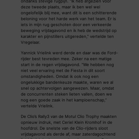
ondanks stevige rugpijn. “Ik heb afgezien voor
deze tweede plaats, maar ik ben wel wel
ongelofelijk blij mee, want dit is een schitterende
beloning voor het harde werk van het team. Er is
iets in mijn rug geschoten door een verkeerde
beweging vrijdagavond en ik heb de wedstrijd op
karakter en pijnstillers uitgereden,” vertelde ten
Vregelaar.
Yannick Vrielink werd derde en daar was de Ford-
rijder best tevreden mee. Zeker na een matige
start in de regen vrijdagavond. “We hebben nog
niet veel ervaring met de Fiesta in dit soort
omstandigheden. Omdat ik ook nog een
ongelukkige bandenkeuze maakte, waren we al
snel op achtervolgen aangewezen. Maar, omdat
de concurrenten steken lieten vallen, doen we
nog een goede zaak in het kampioenschap,”
vertelde Vrielink.
De Clio’s Rally3 van de Motul Clio Trophy maakten
opnieuw indruk, met Ceriel Klein Kromhof in de
hoofdrol. De snelste van de Clio-rijders sloot
vrijdagavond als derde af, maar zaterdagochtend