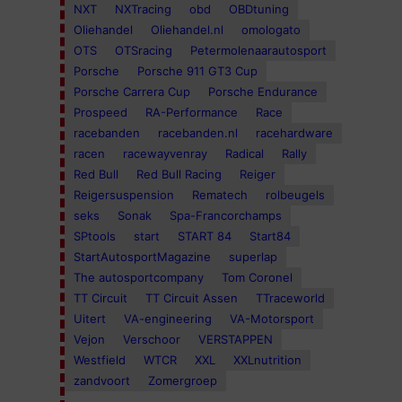
NXT
NXTracing
obd
OBDtuning
Oliehandel
Oliehandel.nl
omologato
OTS
OTSracing
Petermolenaarautosport
Porsche
Porsche 911 GT3 Cup
Porsche Carrera Cup
Porsche Endurance
Prospeed
RA-Performance
Race
racebanden
racebanden.nl
racehardware
racen
racewayvenray
Radical
Rally
Red Bull
Red Bull Racing
Reiger
Reigersuspension
Rematech
rolbeugels
seks
Sonak
Spa-Francorchamps
SPtools
start
START 84
Start84
StartAutosportMagazine
superlap
The autosportcompany
Tom Coronel
TT Circuit
TT Circuit Assen
TTraceworld
Uitert
VA-engineering
VA-Motorsport
Vejon
Verschoor
VERSTAPPEN
Westfield
WTCR
XXL
XXLnutrition
zandvoort
Zomergroep