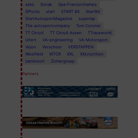
seks
Sonak
Spa-Francorchamps
SPtools
start
START 84
Start84
StartAutosportMagazine
superlap
The autosportcompany
Tom Coronel
TT Circuit
TT Circuit Assen
TTraceworld
Uitert
VA-engineering
VA-Motorsport
Vejon
Verschoor
VERSTAPPEN
Westfield
WTCR
XXL
XXLnutrition
zandvoort
Zomergroep
Partners