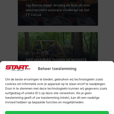
Joy Beune daagt Jenning de Boo uit voor
spectaculaire autorace challenge op het
TT Circuit
11 juni 2026
VIER VADERDAG TUSSEN DE MOOISTE
KLASSIEKERS VAN NEDERLAND:
Beheer toestemming
Aircooled Wanroij op 19, 20 en 21 juni
kinderen t/m 13 jaar gratis
Om de beste ervaringen te bieden, gebruiken wij technologieën zoals
cookies om informatie over je apparaat op te slaan en/of te raadplegen.
Door in te stemmen met deze technologieën kunnen wij gegevens zoals
surfgedrag of unieke ID's op deze site verwerken. Als je geen
toestemming geeft of uw toestemming intrekt, kan dit een nadelige
invloed hebben op bepaalde functies en mogelijkheden.