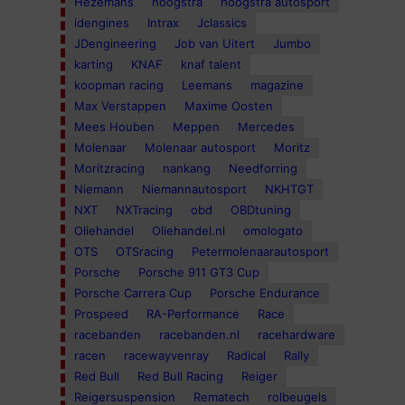
Hezemans
hoogstra
hoogstra autosport
idengines
Intrax
Jclassics
JDengineering
Job van Uitert
Jumbo
karting
KNAF
knaf talent
koopman racing
Leemans
magazine
Max Verstappen
Maxime Oosten
Mees Houben
Meppen
Mercedes
Molenaar
Molenaar autosport
Moritz
Moritzracing
nankang
Needforring
Niemann
Niemannautosport
NKHTGT
NXT
NXTracing
obd
OBDtuning
Oliehandel
Oliehandel.nl
omologato
OTS
OTSracing
Petermolenaarautosport
Porsche
Porsche 911 GT3 Cup
Porsche Carrera Cup
Porsche Endurance
Prospeed
RA-Performance
Race
racebanden
racebanden.nl
racehardware
racen
racewayvenray
Radical
Rally
Red Bull
Red Bull Racing
Reiger
Reigersuspension
Rematech
rolbeugels