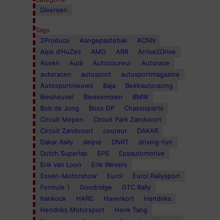
Diversen
Tags
2Produce
Aangepastebak
ACNN
Alpe d’HuZes
AMG
ARR
Arrive2Drive
Assen
Audi
Autocoureur
Autorace
autoracen
autosport
autosportmagazine
Autosportnieuws
Baja
Beekautoracing
Biesheuvel
Bleekemolen
BMW
Bob de Jong
Boss GP
Chassisparts
Circuit Mepen
Circuit Park Zandvoort
Circuit Zandvoort
coureur
DAKAR
Dakar Rally
deijne
DNRT
driving-fun
Dutch Superlap
EPS
Epsautomotive
Erik van Loon
Erik Wevers
Essen-Motorshow
Eurol
Eurol Rallysport
Formule 1
Goodridge
GTC Rally
hankook
HARC
Haverkort
Hendriks
Hendriks Motorsport
Henk Tang