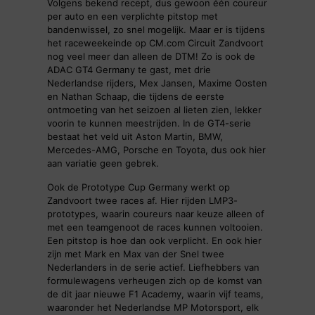
Volgens bekend recept, dus gewoon één coureur
per auto en een verplichte pitstop met
bandenwissel, zo snel mogelijk. Maar er is tijdens
het raceweekeinde op CM.com Circuit Zandvoort
nog veel meer dan alleen de DTM! Zo is ook de
ADAC GT4 Germany te gast, met drie
Nederlandse rijders, Mex Jansen, Maxime Oosten
en Nathan Schaap, die tijdens de eerste
ontmoeting van het seizoen al lieten zien, lekker
voorin te kunnen meestrijden. In de GT4-serie
bestaat het veld uit Aston Martin, BMW,
Mercedes-AMG, Porsche en Toyota, dus ook hier
aan variatie geen gebrek.
Ook de Prototype Cup Germany werkt op
Zandvoort twee races af. Hier rijden LMP3-
prototypes, waarin coureurs naar keuze alleen of
met een teamgenoot de races kunnen voltooien.
Een pitstop is hoe dan ook verplicht. En ook hier
zijn met Mark en Max van der Snel twee
Nederlanders in de serie actief. Liefhebbers van
formulewagens verheugen zich op de komst van
de dit jaar nieuwe F1 Academy, waarin vijf teams,
waaronder het Nederlandse MP Motorsport, elk