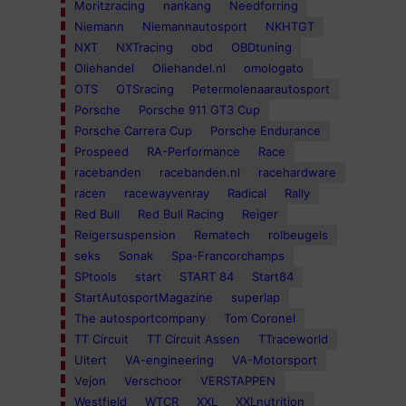
Moritzracing
nankang
Needforring
Niemann
Niemannautosport
NKHTGT
NXT
NXTracing
obd
OBDtuning
Oliehandel
Oliehandel.nl
omologato
OTS
OTSracing
Petermolenaarautosport
Porsche
Porsche 911 GT3 Cup
Porsche Carrera Cup
Porsche Endurance
Prospeed
RA-Performance
Race
racebanden
racebanden.nl
racehardware
racen
racewayvenray
Radical
Rally
Red Bull
Red Bull Racing
Reiger
Reigersuspension
Rematech
rolbeugels
seks
Sonak
Spa-Francorchamps
SPtools
start
START 84
Start84
StartAutosportMagazine
superlap
The autosportcompany
Tom Coronel
TT Circuit
TT Circuit Assen
TTraceworld
Uitert
VA-engineering
VA-Motorsport
Vejon
Verschoor
VERSTAPPEN
Westfield
WTCR
XXL
XXLnutrition