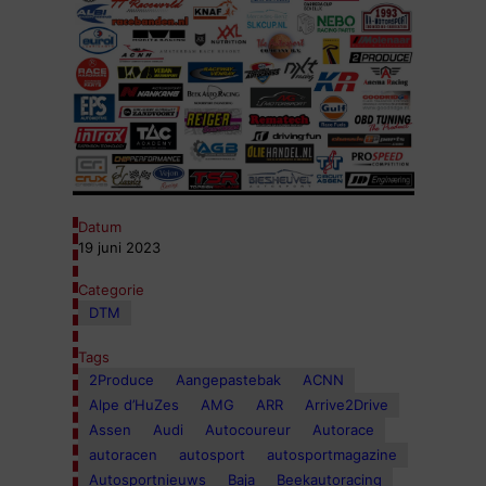
Datum
19 juni 2023
Categorie
DTM
Tags
2Produce
Aangepastebak
ACNN
Alpe d’HuZes
AMG
ARR
Arrive2Drive
Assen
Audi
Autocoureur
Autorace
autoracen
autosport
autosportmagazine
Autosportnieuws
Baja
Beekautoracing