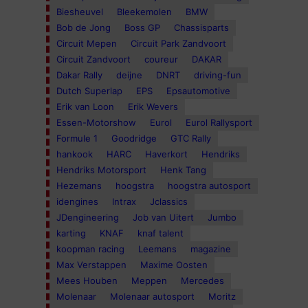
Biesheuvel
Bleekemolen
BMW
Bob de Jong
Boss GP
Chassisparts
Circuit Mepen
Circuit Park Zandvoort
Circuit Zandvoort
coureur
DAKAR
Dakar Rally
deijne
DNRT
driving-fun
Dutch Superlap
EPS
Epsautomotive
Erik van Loon
Erik Wevers
Essen-Motorshow
Eurol
Eurol Rallysport
Formule 1
Goodridge
GTC Rally
hankook
HARC
Haverkort
Hendriks
Hendriks Motorsport
Henk Tang
Hezemans
hoogstra
hoogstra autosport
idengines
Intrax
Jclassics
JDengineering
Job van Uitert
Jumbo
karting
KNAF
knaf talent
koopman racing
Leemans
magazine
Max Verstappen
Maxime Oosten
Mees Houben
Meppen
Mercedes
Molenaar
Molenaar autosport
Moritz