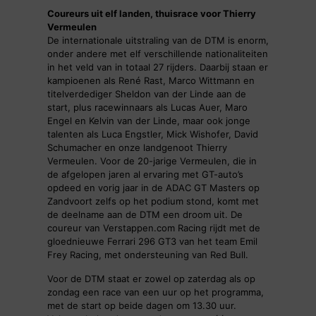
Coureurs uit elf landen, thuisrace voor Thierry
Vermeulen
De internationale uitstraling van de DTM is enorm,
onder andere met elf verschillende nationaliteiten
in het veld van in totaal 27 rijders. Daarbij staan er
kampioenen als René Rast, Marco Wittmann en
titelverdediger Sheldon van der Linde aan de
start, plus racewinnaars als Lucas Auer, Maro
Engel en Kelvin van der Linde, maar ook jonge
talenten als Luca Engstler, Mick Wishofer, David
Schumacher en onze landgenoot Thierry
Vermeulen. Voor de 20-jarige Vermeulen, die in
de afgelopen jaren al ervaring met GT-auto’s
opdeed en vorig jaar in de ADAC GT Masters op
Zandvoort zelfs op het podium stond, komt met
de deelname aan de DTM een droom uit. De
coureur van Verstappen.com Racing rijdt met de
gloednieuwe Ferrari 296 GT3 van het team Emil
Frey Racing, met ondersteuning van Red Bull.
Voor de DTM staat er zowel op zaterdag als op
zondag een race van een uur op het programma,
met de start op beide dagen om 13.30 uur.