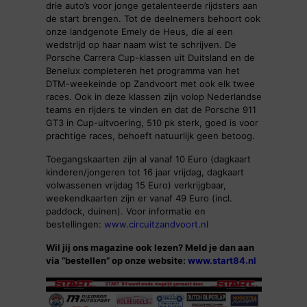
drie auto’s voor jonge getalenteerde rijdsters aan
de start brengen. Tot de deelnemers behoort ook
onze landgenote Emely de Heus, die al een
wedstrijd op haar naam wist te schrijven. De
Porsche Carrera Cup-klassen uit Duitsland en de
Benelux completeren het programma van het
DTM-weekeinde op Zandvoort met ook elk twee
races. Ook in deze klassen zijn volop Nederlandse
teams en rijders te vinden en dat de Porsche 911
GT3 in Cup-uitvoering, 510 pk sterk, goed is voor
prachtige races, behoeft natuurlijk geen betoog.
Toegangskaarten zijn al vanaf 10 Euro (dagkaart
kinderen/jongeren tot 16 jaar vrijdag, dagkaart
volwassenen vrijdag 15 Euro) verkrijgbaar,
weekendkaarten zijn er vanaf 49 Euro (incl.
paddock, duinen). Voor informatie en
bestellingen:
www.circuitzandvoort.nl
Wil jij ons magazine ook lezen? Meld je dan aan
via “bestellen” op onze website:
www.start84.nl