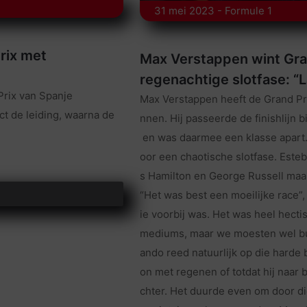
31 mei 2023 - Formule 1
rix met
Max Verstappen wint Gra
regenachtige slotfase: “L
Prix van Spanje
Max Verstappen heeft de Grand P
ct de leiding, waarna de
nnen. Hij passeerde de finishlijn
en was daarmee een klasse apart
oor een chaotische slotfase. Este
s Hamilton en George Russell maakt
“Het was best een moeilijke race”, 
ie voorbij was. Het was heel hect
mediums, maar we moesten wel bu
ando reed natuurlijk op die harde
on met regenen of totdat hij naa
chter. Het duurde even om door d