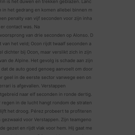
erin is het duwen en trekken geblazen. Lanc
n in het gedrang en komen allebei binnen m
en penalty van vijf seconden voor zijn inha
 er contact was. Na
 voorsprong van drie seconden op Alonso. D
t van het veld; Ocon rijdt twaalf seconden a
 dichter bij Ocon, maar verslikt zich in zijn
 van de Alpine. Het gevolg is schade aan zijn
n dat de auto goed genoeg aanvoelt om door
oor geel in de eerste sector vanwege een on
errari is afgevallen. Verstappen
itgebreid naar elf seconden in ronde dertig.
 regen in de lucht hangt rondom de straten
ijft het droog. Pérez probeert te profiteren
 gezwaaid voor Verstappen. Zijn teamgeno
e gezet en rijdt vlak voor hem. Hij gaat me