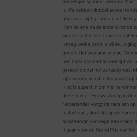
eer ietsjes schoner werden. Maar 
n. We hebben dubbel zoveel ronde
ongeveer vijftig ronden liet de re
“Van de ene na de andere ronde be
weede sector. Het team zei dat Fe
vroeg welke band ik wilde. Ik ging
genen. Het was onwijs glad. Wanneer
hen maar ook niet te veel tijd ver
geraakt omdat het zo lastig was. M
zijn tweede winst in Monaco zegt h
“Het is superfijn om hier te winne
deze manier. Het was lastig in de 
Nederlander vangt de race aan op
n start gaat, doet dat op de hard
al achteraan vanwege een crash in 
it gaan voor de Grand Prix van Mo