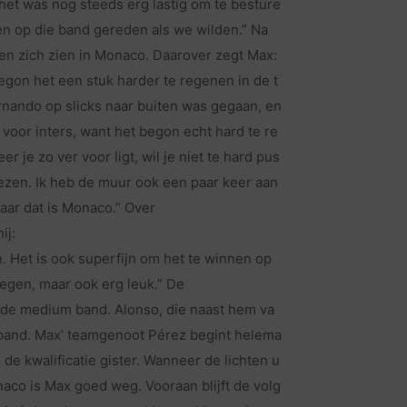
het was nog steeds erg lastig om te besture
n op die band gereden als we wilden.” Na
gen zich zien in Monaco. Daarover zegt Max:
gon het een stuk harder te regenen in de t
rnando op slicks naar buiten was gegaan, en
 voor inters, want het begon echt hard te re
 je zo ver voor ligt, wil je niet te hard pus
liezen. Ik heb de muur ook een paar keer aan
aar dat is Monaco.” Over
ij:
n. Het is ook superfijn om het te winnen op
regen, maar ook erg leuk.” De
 de medium band. Alonso, die naast hem va
e band. Max’ teamgenoot Pérez begint helema
de kwalificatie gister. Wanneer de lichten u
naco is Max goed weg. Vooraan blijft de volg