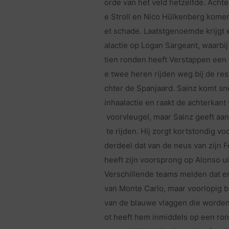
orde van het veld hetzelfde. Acht
e Stroll en Nico Hülkenberg kome
et schade. Laatstgenoemde krijgt e
alactie op Logan Sargeant, waarbij
tien ronden heeft Verstappen een
e twee heren rijden weg bij de res
chter de Spanjaard. Sainz komt snel
inhaalactie en raakt de achterkant
voorvleugel, maar Sainz geeft aa
te rijden. Hij zorgt kortstondig v
derdeel dat van de neus van zijn F
heeft zijn voorsprong op Alonso u
Verschillende teams melden dat er
van Monte Carlo, maar voorlopig bl
van de blauwe vlaggen die worden
ot heeft hem inmiddels op een rond