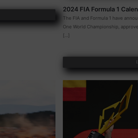
2024 FIA Formula 1 Cale
The FIA and Formula 1 have annou
One World Championship, approved
[…]