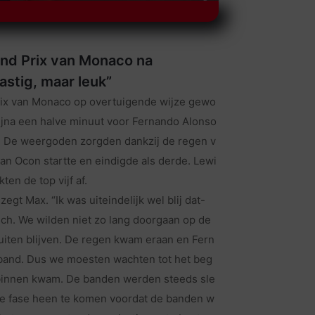
nd Prix van Monaco na
astig, maar leuk”
rix van Monaco op overtuigende wijze gewo
 bijna een halve minuut voor Fernando Alonso
. De weergoden zorgden dankzij de regen v
ban Ocon startte en eindigde als derde. Lewi
en de top vijf af.
zegt Max. “Ik was uiteindelijk wel blij dat-
isch. We wilden niet zo lang doorgaan op de
iten blijven. De regen kwam eraan en Fern
 band. Dus we moesten wachten tot het beg
r binnen kwam. De banden werden steeds sle
ie fase heen te komen voordat de banden w