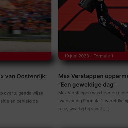
19 juni 2023 - Formule 1
Max Verstappen oppermac
x van Oostenrijk:
“Een geweldige dag”
Max Verstappen was heer en meest
op overtuigende wijze
tweevoudig Formule 1-wereldkamp
itie en behield de
race, waarbij hij vanaf
[…]