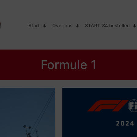
Start
Over ons
START ’84 bestellen
Formule 1