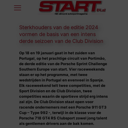
Sterkhouders van de editie 2024
vormen de basis van een intens
derde seizoen van de Club Division
Op 18 en 19 januari gaat in het zuiden van
Portugal, op het prachtige circuit van Portimão,
de derde editie van de Porsche Sprint Challenge
Southern Europe van start. Vier raceweekends
staan er op het programma, met twee
wedstrijden in Portugal en evenveel in Spanje.
Elk raceweekend telt twee competities, met de
Sport Division en de Club Division, twee
competities waarin de sportieve strijd erg intens
zal zijn. De Club Division staat open voor
racende ondernemers met een Porsche 911 GT3
Cup – Type 992 -, terwijl in de klasse voor de
Porsche 718 GT4 RS Clubsport zowel jong talent
als gentlemen drivers aan de bak komen.