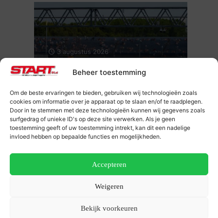
3 augustus 2026
Intens en spectaculair weekend in
Beheer toestemming
Assen voor de Porsche Carrera Cup
Benelux
Om de beste ervaringen te bieden, gebruiken wij technologieën zoals
cookies om informatie over je apparaat op te slaan en/of te raadplegen.
Door in te stemmen met deze technologieën kunnen wij gegevens zoals
surfgedrag of unieke ID's op deze site verwerken. Als je geen
toestemming geeft of uw toestemming intrekt, kan dit een nadelige
invloed hebben op bepaalde functies en mogelijkheden.
Accepteren
30 juli 2026
Weigeren
Porsche Carrera Cup Benelux trekt met
open titelstrijd naar Assen
Bekijk voorkeuren