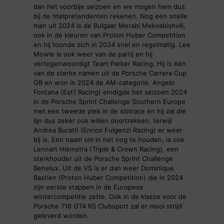
dan het voorbije seizoen en we mogen hem dus
bij de titelpretendenten rekenen. Nog een snelle
man uit 2024 is de Bulgaar Merabi Mekvabishvili,
ook in de kleuren van Proton Huber Competition
en hij toonde zich in 2024 snel en regelmatig. Lee
Mowle is ook weer van de partij en hij
vertegenwoordigt Team Parker Racing. Hij is één
van de sterke namen uit de Porsche Carrera Cup
GB en won in 2024 de AM-categorie. Angelo
Fontana (Est1 Racing) eindigde het seizoen 2024
in de Porsche Sprint Challenge Southern Europe
met een tweede plek in de slotrace en hij zal die
lijn dus zeker ook willen doortrekken, terwijl
Andrea Buratti (Enrico Fulgenzi Racing) er weer
bij is. Een naam om in het oog te houden, is ook
Lennart Hiemstra (Triple & Crown Racing), een
sterkhouder uit de Porsche Sprint Challenge
Benelux. Uit de VS is er dan weer Dominique
Bastien (Proton Huber Competition) die in 2024
zijn eerste stappen in de Europese
wintercompetitie zette. Ook in de klasse voor de
Porsche 718 GT4 RS Clubsport zal er mooi strijd
geleverd worden.