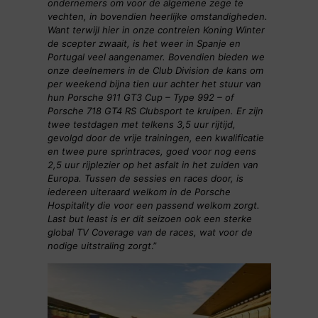
ondernemers om voor de algemene zege te
vechten, in bovendien heerlijke omstandigheden.
Want terwijl hier in onze contreien Koning Winter
de scepter zwaait, is het weer in Spanje en
Portugal veel aangenamer. Bovendien bieden we
onze deelnemers in de Club Division de kans om
per weekend bijna tien uur achter het stuur van
hun Porsche 911 GT3 Cup – Type 992 – of
Porsche 718 GT4 RS Clubsport te kruipen. Er zijn
twee testdagen met telkens 3,5 uur rijtijd,
gevolgd door de vrije trainingen, een kwalificatie
en twee pure sprintraces, goed voor nog eens
2,5 uur rijplezier op het asfalt in het zuiden van
Europa. Tussen de sessies en races door, is
iedereen uiteraard welkom in de Porsche
Hospitality die voor een passend welkom zorgt.
Last but least is er dit seizoen ook een sterke
global TV Coverage van de races, wat voor de
nodige uitstraling zorgt
.”