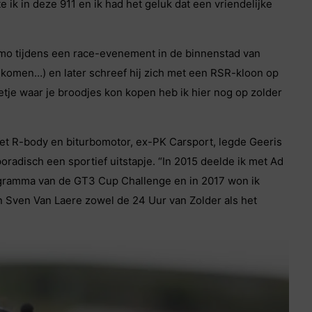
 ik in deze 911 en ik had het geluk dat een vriendelijke
emo tijdens een race-evenement in de binnenstad van
nkomen…) en later schreef hij zich met een RSR-kloon op
etje waar je broodjes kon kopen heb ik hier nog op zolder
et R-body en biturbomotor, ex-PK Carsport, legde Geeris
poradisch een sportief uitstapje. “In 2015 deelde ik met Ad
ogramma van de GT3 Cup Challenge en in 2017 won ik
n Sven Van Laere zowel de 24 Uur van Zolder als het