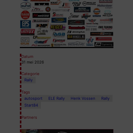
Datum
31 mei 2026
Categorie
Rally
Tags
autosport
ELE Rally
Henk Vossen
Rally
Start84
Partners