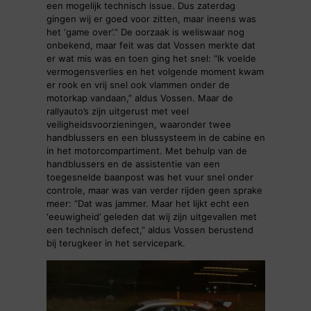
een mogelijk technisch issue. Dus zaterdag
gingen wij er goed voor zitten, maar ineens was
het ‘game over’.” De oorzaak is weliswaar nog
onbekend, maar feit was dat Vossen merkte dat
er wat mis was en toen ging het snel: “Ik voelde
vermogensverlies en het volgende moment kwam
er rook en vrij snel ook vlammen onder de
motorkap vandaan,” aldus Vossen. Maar de
rallyauto’s zijn uitgerust met veel
veiligheidsvoorzieningen, waaronder twee
handblussers en een blussysteem in de cabine en
in het motorcompartiment. Met behulp van de
handblussers en de assistentie van een
toegesnelde baanpost was het vuur snel onder
controle, maar was van verder rijden geen sprake
meer: “Dat was jammer. Maar het lijkt echt een
‘eeuwigheid’ geleden dat wij zijn uitgevallen met
een technisch defect,” aldus Vossen berustend
bij terugkeer in het servicepark.