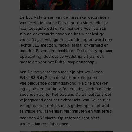
De ELE Rally is een van de klassieke wedstrijden
van de Nederlandse Rallysport en vierde dit jaar
haar zestigste editie. Kenmerkend voor de ELE
zijn de onverharde paden en het wisselvallige
weer. Dit jaar was geen uitzondering en werd een
‘echte ELE’ met zon, regen, asfalt, onverhard en
modder. Bovendien maakte de Duitse rallytop haar
opwachting, doordat de wedstrijd dit jaar ook
meetelde voor het Duits kampioenschap.
Van Deijne verscheen met zijn nieuwe Skoda
Fabia RS Rally2 aan de start en kende een
veelbelovende openingsavond. Na drie proeven
lag hij op een sterke vijfde positie, slechts enkele
seconden achter het podium. Op de laatste proef
vrijdagavond gaat het echter mis. Van Deijne rijdt
vroeg op de proef lek en is gedwongen het wiel
te wisselen. Hij verliest vier minuten en valt terug
e
naar een 45
plaats. Op zaterdag rest niets
anders dan een inhaalrace.