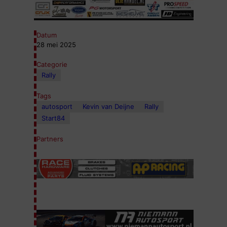
Datum
28 mei 2025
Categorie
Rally
Tags
autosport
Kevin van Deijne
Rally
Start84
Partners