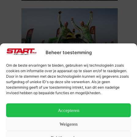
19 januari 2026
Beheer toestemming
Tim en Tom Coronel sluiten Dakar 2026
af met sterk slotakkoord
Om de beste ervaringen te bieden, gebruiken wij technologieën zoals
cookies om informatie over je apparaat op te slaan en/of te raadplegen.
Door in te stemmen met deze technologieën kunnen wij gegevens zoals
surfgedrag of unieke ID's op deze site verwerken. Als je geen
toestemming geeft of uw toestemming intrekt, kan dit een nadelige
invloed hebben op bepaalde functies en mogelijkheden.
Accepteren
19 januari 2026
Weigeren
Mitchel van den Brink naar het podium in
Dakar Rally 2026