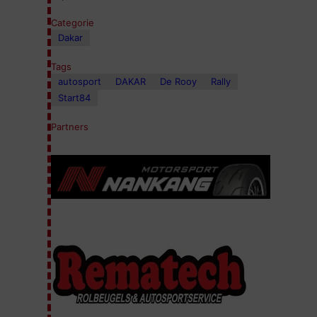
Categorie
Dakar
Tags
autosport
DAKAR
De Rooy
Rally
Start84
Partners