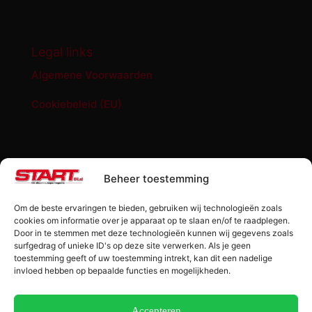
Legal links
Algemene Voorwaarden
Cookiebeleid (EU)
START '84 shop
Beheer toestemming
Abonnement START ’84 magazine
Om de beste ervaringen te bieden, gebruiken wij technologieën zoals
Losse editie Start ’84
cookies om informatie over je apparaat op te slaan en/of te raadplegen.
Door in te stemmen met deze technologieën kunnen wij gegevens zoals
surfgedrag of unieke ID's op deze site verwerken. Als je geen
Start ’84 Merchandise
toestemming geeft of uw toestemming intrekt, kan dit een nadelige
invloed hebben op bepaalde functies en mogelijkheden.
Check jouw code
Winkelwagen
Accepteren