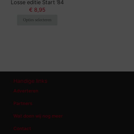
Losse editie Start ’84
€
8,95
Opties selecteren
Dit
product
heeft
meerdere
variaties.
Deze
optie
kan
gekozen
Handige links
worden
op
Adverteren
de
productpagina
Partners
Wat doen wij nog meer
Contact