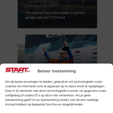
5 augustus 2026
The Racing Day trekt publiek in groten
getale naar het TT Circuit
5 augustus 2026
Beheer toestemming
René Lammers slaat zijn slag met sterk
debuut op Monza
Om de beste ervaringen te bieden, gebruiken wij technologieën zoals
cookies om informatie over je apparaat op te slaan en/of te raadplegen.
Door in te stemmen met deze technologieën kunnen wij gegevens zoals
surfgedrag of unieke ID's op deze site verwerken. Als je geen
toestemming geeft of uw toestemming intrekt, kan dit een nadelige
invloed hebben op bepaalde functies en mogelijkheden.