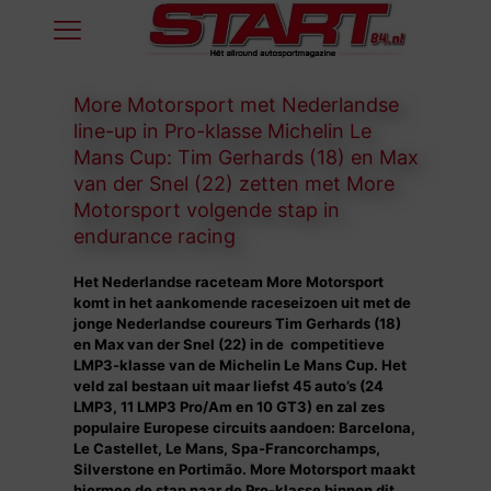
More Motorsport met Nederlandse
line-up in Pro-klasse Michelin Le
Mans Cup: Tim Gerhards (18) en Max
van der Snel (22) zetten met More
Motorsport volgende stap in
endurance racing
Het Nederlandse raceteam More Motorsport
komt in het aankomende raceseizoen uit met de
jonge Nederlandse coureurs Tim Gerhards (18)
en Max van der Snel (22) in de competitieve
LMP3-klasse van de Michelin Le Mans Cup. Het
veld zal bestaan uit maar liefst 45 auto’s (24
LMP3, 11 LMP3 Pro/Am en 10 GT3) en zal zes
populaire Europese circuits aandoen: Barcelona,
Le Castellet, Le Mans, Spa-Francorchamps,
Silverstone en Portimão. More Motorsport maakt
hiermee de stap naar de Pro-klasse binnen dit