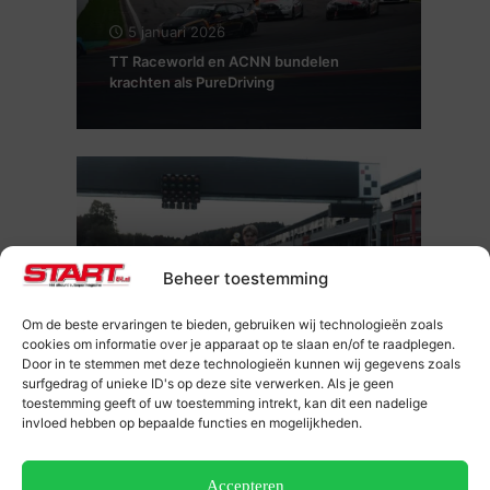
5 januari 2026
TT Raceworld en ACNN bundelen
krachten als PureDriving
Beheer toestemming
7 oktober 2024
Mitchell van Dijk uit Harderwijk,
Om de beste ervaringen te bieden, gebruiken wij technologieën zoals
gekroond tot PTC Cup-kampioen
cookies om informatie over je apparaat op te slaan en/of te raadplegen.
Door in te stemmen met deze technologieën kunnen wij gegevens zoals
surfgedrag of unieke ID's op deze site verwerken. Als je geen
toestemming geeft of uw toestemming intrekt, kan dit een nadelige
invloed hebben op bepaalde functies en mogelijkheden.
2 september 2024
Accepteren