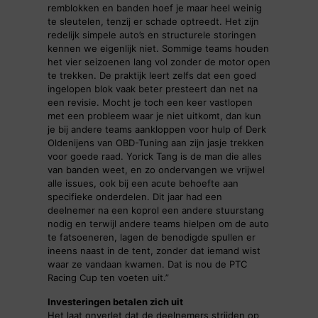
remblokken en banden hoef je maar heel weinig
te sleutelen, tenzij er schade optreedt. Het zijn
redelijk simpele auto’s en structurele storingen
kennen we eigenlijk niet. Sommige teams houden
het vier seizoenen lang vol zonder de motor open
te trekken. De praktijk leert zelfs dat een goed
ingelopen blok vaak beter presteert dan net na
een revisie. Mocht je toch een keer vastlopen
met een probleem waar je niet uitkomt, dan kun
je bij andere teams aankloppen voor hulp of Derk
Oldenijens van OBD-Tuning aan zijn jasje trekken
voor goede raad. Yorick Tang is de man die alles
van banden weet, en zo ondervangen we vrijwel
alle issues, ook bij een acute behoefte aan
specifieke onderdelen. Dit jaar had een
deelnemer na een koprol een andere stuurstang
nodig en terwijl andere teams hielpen om de auto
te fatsoeneren, lagen de benodigde spullen er
ineens naast in de tent, zonder dat iemand wist
waar ze vandaan kwamen. Dat is nou de PTC
Racing Cup ten voeten uit.”
Investeringen betalen zich uit
Het laat onverlet dat de deelnemers strijden op