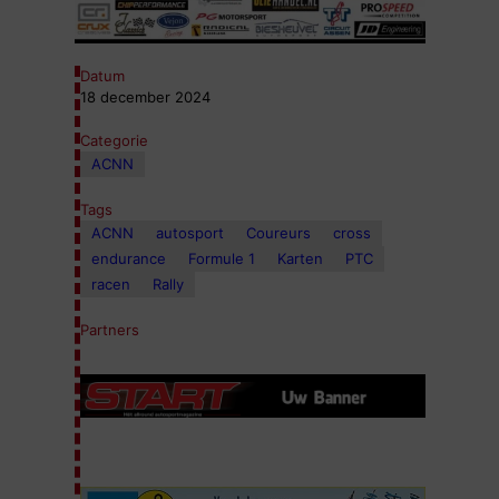
Datum
18 december 2024
Categorie
ACNN
Tags
ACNN
autosport
Coureurs
cross
endurance
Formule 1
Karten
PTC
racen
Rally
Partners