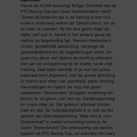
Vanuit de ACNN bevestigt Rutger Griemink dat de
PTC Racing Cup een sterk familiekarakter heeft.
“Zowel bij kinderen die in de karting al met hun
ouders onderweg waren als ‘zijinstromers’, om ze
zo maar te noemen. Bij het ene gezin stapt de
vader zelf ook in, terwijl in het andere geval de
nadruk op begeleiding ligt. Nieuwe deelnemers
vinden gemakkelijk aansluiting, vanwege de
gemoedelijkheid en de ongedwongen sfeer. De
spanning die je ziet tijdens de briefing refereert
niet aan de ontspanning bij de teams na de vrije
training. Dáár blijkt namelijk of je met het juiste
materiaal bent afgereisd, met de goede afstelling.
Er heerst een sfeer van openheid, zeker richting
nieuwelingen en rijders die nog niet goed
meekomen. Deelnemers ‘shoppen’ onderling om
kennis te vergaren over set-up, bandenspanning
en noem maar op. Dat gebeurt allemaal zonder
haat en nijd. De hulpvaardigheid is er ook op het
gebied van rijdersbegeleiding. Waar rem je voor
Stekkenwal? In welke versnelling neem je de
Geert Timmerbocht? Die uitwisseling van kennis
typeert de PTC Racing Cup, en wanneer het hard