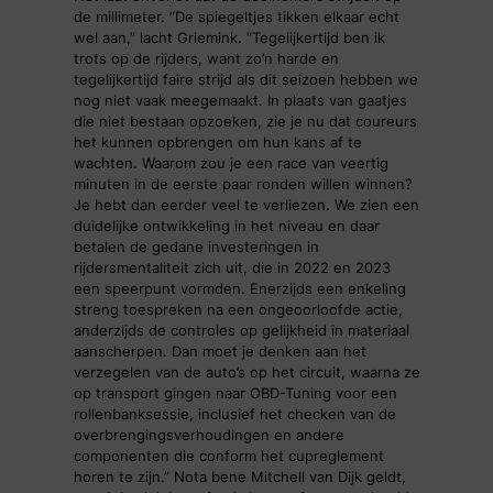
de millimeter. “De spiegeltjes tikken elkaar echt
wel aan,” lacht Griemink. “Tegelijkertijd ben ik
trots op de rijders, want zo’n harde en
tegelijkertijd faire strijd als dit seizoen hebben we
nog niet vaak meegemaakt. In plaats van gaatjes
die niet bestaan opzoeken, zie je nu dat coureurs
het kunnen opbrengen om hun kans af te
wachten. Waarom zou je een race van veertig
minuten in de eerste paar ronden willen winnen?
Je hebt dan eerder veel te verliezen. We zien een
duidelijke ontwikkeling in het niveau en daar
betalen de gedane investeringen in
rijdersmentaliteit zich uit, die in 2022 en 2023
een speerpunt vormden. Enerzijds een enkeling
streng toespreken na een ongeoorloofde actie,
anderzijds de controles op gelijkheid in materiaal
aanscherpen. Dan moet je denken aan het
verzegelen van de auto’s op het circuit, waarna ze
op transport gingen naar OBD-Tuning voor een
rollenbanksessie, inclusief het checken van de
overbrengingsverhoudingen en andere
componenten die conform het cupreglement
horen te zijn.” Nota bene Mitchell van Dijk geldt,