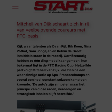
Mitchell van Dijk schaart zich in rij
van veelbelovende coureurs met
PTC-basis
Kijk waar talenten als Daan Pijl, Rik Koen, Nina
Pothof, Sam Jongejan en Kelvin de Groot
inmiddels staan in de racerij. Carrièrematig
hebben ze één ding met elkaar gemeen: hun
bakermat ligt in de PTC Racing Cup. Hetzelfde
pad volgt Mitchell van Dijk, die zich na een
waanzinnige actie op Spa-Francorchamps en
vooral een heel constant seizoen kampioen
kroonde. “De auto’s zijn simpeler, maar het
principe van close racen, verdedigen en
strategisch inhalen blijft hetzelfde.”