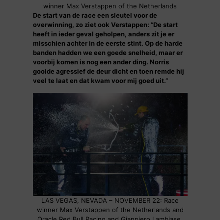
winner Max Verstappen of the Netherlands
De start van de race een sleutel voor de
overwinning, zo ziet ook Verstappen: “De start
heeft in ieder geval geholpen, anders zit je er
misschien achter in de eerste stint. Op de harde
banden hadden we een goede snelheid, maar er
voorbij komen is nog een ander ding. Norris
gooide agressief de deur dicht en toen remde hij
veel te laat en dat kwam voor mij goed uit.”
LAS VEGAS, NEVADA – NOVEMBER 22: Race
winner Max Verstappen of the Netherlands and
Oracle Red Bull Racing and Gianpiero Lambiase,