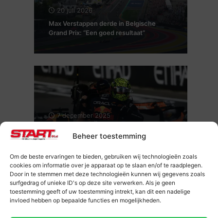
20 juli 2026
Max Verstappen derde in Belgische
Grand Prix: “Een goed resultaat”
7 december 2025
Max Verstappen wint GP Abu Dhabi,
Beheer toestemming
Norris wereldkampioen: “Mogen trots
zijn op comeback”
Om de beste ervaringen te bieden, gebruiken wij technologieën zoals
cookies om informatie over je apparaat op te slaan en/of te raadplegen.
Door in te stemmen met deze technologieën kunnen wij gegevens zoals
surfgedrag of unieke ID's op deze site verwerken. Als je geen
toestemming geeft of uw toestemming intrekt, kan dit een nadelige
invloed hebben op bepaalde functies en mogelijkheden.