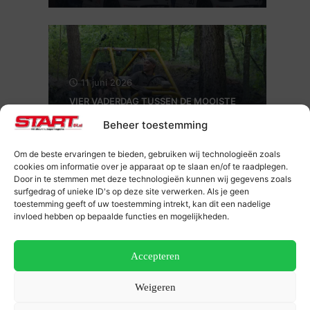
11 juni 2026
VIER VADERDAG TUSSEN DE MOOISTE
KLASSIEKERS VAN NEDERLAND:
Beheer toestemming
Aircooled Wanroij op 19, 20 en 21 juni
kinderen t/m 13 jaar gratis
Om de beste ervaringen te bieden, gebruiken wij technologieën zoals
cookies om informatie over je apparaat op te slaan en/of te raadplegen.
Door in te stemmen met deze technologieën kunnen wij gegevens zoals
surfgedrag of unieke ID's op deze site verwerken. Als je geen
toestemming geeft of uw toestemming intrekt, kan dit een nadelige
invloed hebben op bepaalde functies en mogelijkheden.
Accepteren
5 juni 2026
Weigeren
Schokdempertechnologie Intrax nader
verklaard: Alles op z’n kop