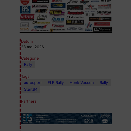
Datum
23 mei 2026
Categorie
Rally
Tags
autosport
ELE Rally
Henk Vossen
Rally
Start84
Partners