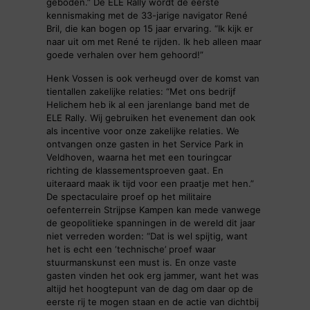
geboden.” De ELE Rally wordt de eerste
kennismaking met de 33-jarige navigator René
Bril, die kan bogen op 15 jaar ervaring. “Ik kijk er
naar uit om met René te rijden. Ik heb alleen maar
goede verhalen over hem gehoord!”
Henk Vossen is ook verheugd over de komst van
tientallen zakelijke relaties: “Met ons bedrijf
Helichem heb ik al een jarenlange band met de
ELE Rally. Wij gebruiken het evenement dan ook
als incentive voor onze zakelijke relaties. We
ontvangen onze gasten in het Service Park in
Veldhoven, waarna het met een touringcar
richting de klassementsproeven gaat. En
uiteraard maak ik tijd voor een praatje met hen.”
De spectaculaire proef op het militaire
oefenterrein Strijpse Kampen kan mede vanwege
de geopolitieke spanningen in de wereld dit jaar
niet verreden worden: “Dat is wel spijtig, want
het is echt een ‘technische’ proef waar
stuurmanskunst een must is. En onze vaste
gasten vinden het ook erg jammer, want het was
altijd het hoogtepunt van de dag om daar op de
eerste rij te mogen staan en de actie van dichtbij