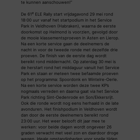
te kunnen aanschouwen!”
e
De 61
ELE Rally start vrijdagavond 29 mei rond
18:00 uur vanaf het startpodium in het Service
Park in Veldhoven (Habraken), waarna de eerste
doorkomst op Helmond is voorzien, gevolgd door
de mooie klassementsproeven in Asten en Lierop.
Na een korte service gaan de deelnemers de
nacht in voor de tweede ronde met dezelfde drie
proeven. De finish van de eerste dag wordt
bereikt rond middernacht. Op zaterdag 30 mei is
de herstart rond het middaguur vanuit het Service
Park en staan er meteen twee befaamde proeven
op het programma: Spoordonk en Wintelre-Oerle.
Na een korte service worden deze twee KP’s
nogmaals verreden en daarna gaat via het Service
Park richting Sint-Oedenrode en Son/Ekkersrijt.
Ook die ronde wordt nog eens herhaald in de late
avonduren. Het finishpodium in Veldhoven wordt
dan door de eerste deelnemers bereikt rond
23:00 uur. Het weer belooft dit jaar mee te
werken: voor beide dagen wordt ongeveer 26
graden verwacht met veel zon en daardoor droge
wegen. Ideale omstandigheden voor snelle tijden