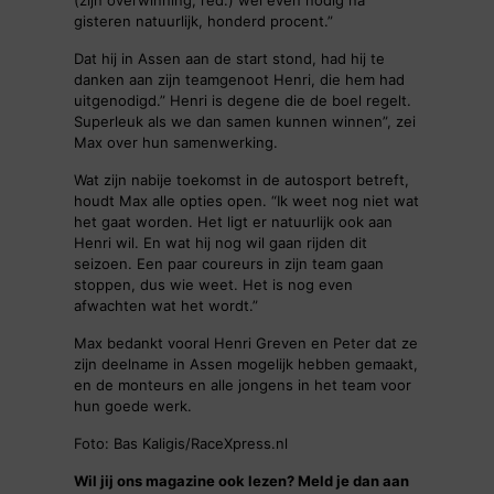
(zijn overwinning, red.) wel even nodig na
gisteren natuurlijk, honderd procent.”
Dat hij in Assen aan de start stond, had hij te
danken aan zijn teamgenoot Henri, die hem had
uitgenodigd.” Henri is degene die de boel regelt.
Superleuk als we dan samen kunnen winnen”, zei
Max over hun samenwerking.
Wat zijn nabije toekomst in de autosport betreft,
houdt Max alle opties open. “Ik weet nog niet wat
het gaat worden. Het ligt er natuurlijk ook aan
Henri wil. En wat hij nog wil gaan rijden dit
seizoen. Een paar coureurs in zijn team gaan
stoppen, dus wie weet. Het is nog even
afwachten wat het wordt.”
Max bedankt vooral Henri Greven en Peter dat ze
zijn deelname in Assen mogelijk hebben gemaakt,
en de monteurs en alle jongens in het team voor
hun goede werk.
Foto: Bas Kaligis/RaceXpress.nl
Wil jij ons magazine ook lezen? Meld je dan aan