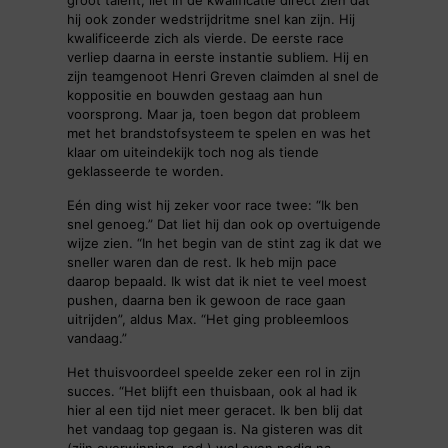
groot talent, liet in de kwalificatie direct zien dat
hij ook zonder wedstrijdritme snel kan zijn. Hij
kwalificeerde zich als vierde. De eerste race
verliep daarna in eerste instantie subliem. Hij en
zijn teamgenoot Henri Greven claimden al snel de
koppositie en bouwden gestaag aan hun
voorsprong. Maar ja, toen begon dat probleem
met het brandstofsysteem te spelen en was het
klaar om uiteindekijk toch nog als tiende
geklasseerde te worden.
Eén ding wist hij zeker voor race twee: “Ik ben
snel genoeg.” Dat liet hij dan ook op overtuigende
wijze zien. “In het begin van de stint zag ik dat we
sneller waren dan de rest. Ik heb mijn pace
daarop bepaald. Ik wist dat ik niet te veel moest
pushen, daarna ben ik gewoon de race gaan
uitrijden”, aldus Max. “Het ging probleemloos
vandaag.”
Het thuisvoordeel speelde zeker een rol in zijn
succes. “Het blijft een thuisbaan, ook al had ik
hier al een tijd niet meer geracet. Ik ben blij dat
het vandaag top gegaan is. Na gisteren was dit