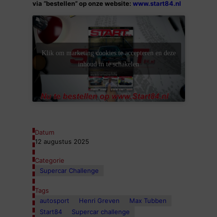
via “bestellen” op onze website:
www.start84.nl
Klik om marketing cookies te accepteren en deze
inhoud in te schakelen
Datum
12 augustus 2025
Categorie
Supercar Challenge
Tags
autosport
Henri Greven
Max Tubben
Start84
Supercar challenge